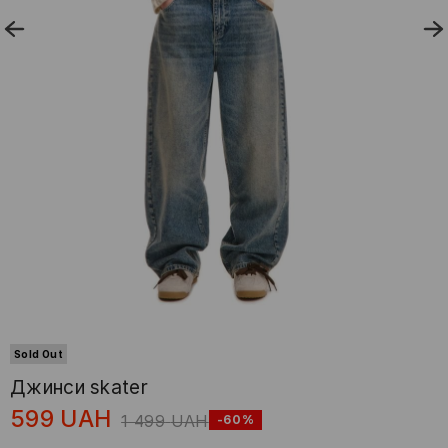
Sold Out
Джинси skater
599
UAH
1 499
UAH
-60%