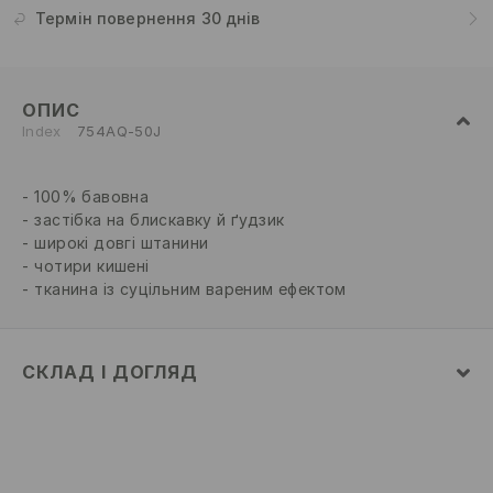
Термін повернення 30 днів
ОПИС
Index
754AQ-50J
100% бавовна
застібка на блискавку й ґудзик
широкі довгі штанини
чотири кишені
тканина із суцільним вареним ефектом
СКЛАД І ДОГЛЯД
склад головної тканини
:
100% БАВОВНА