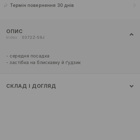
Термін повернення 30 днів
ОПИС
Index
0372Z-59J
середня посадка
застібка на блискавку й ґудзик
СКЛАД І ДОГЛЯД
склад головної тканини
:
69% БАВОВНА, 27%
ПОЛІЕСТЕР, 4% ЕЛАСТАН
ПРАТИ В ПРАЛЬНІЙ МАШИНІ ПРИ МАКС.
ТЕМП.30°C - ПРОГРАМА ДЛЯ НІЖНИХ ТКАНИН