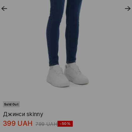
Sold Out
Джинси skinny
399
UAH
799
UAH
-50%