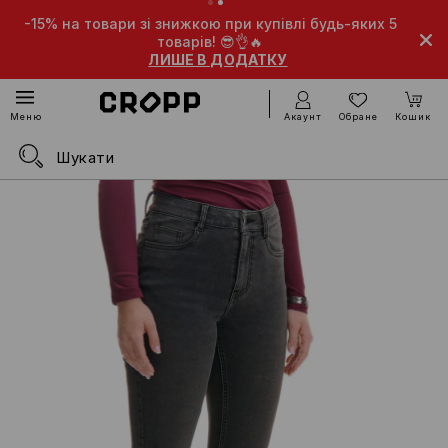
-15% на товари зі знижкою при купівлі будь-яких 5
товарів! 😎👌🔥
ЛИШЕ В ДОДАТКУ
Акаунт
Обране
Кошик
Меню