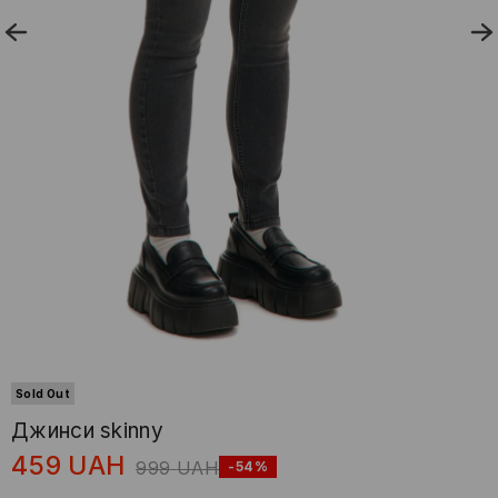
Sold Out
Джинси skinny
459
UAH
999
UAH
-54%