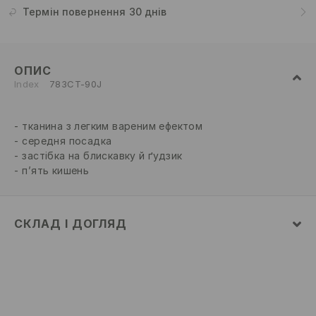
Термін повернення 30 днів
ОПИС
Index
783CT-90J
тканина з легким вареним ефектом
середня посадка
застібка на блискавку й ґудзик
п’ять кишень
СКЛАД І ДОГЛЯД
69% БАВОВНА, 27% ПОЛІЕСТЕР, 4% ЕЛАСТАН