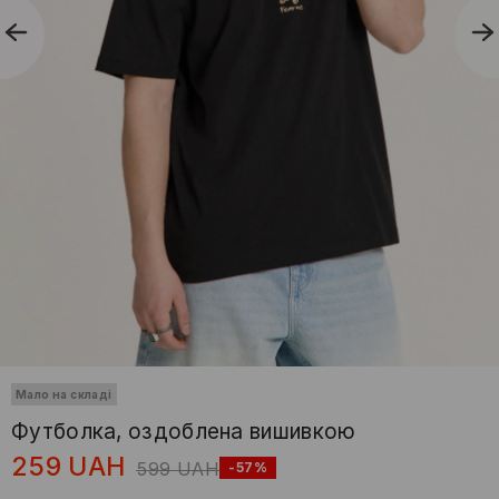
Мало на складі
Футболка, оздоблена вишивкою
259
UAH
599
UAH
-57%