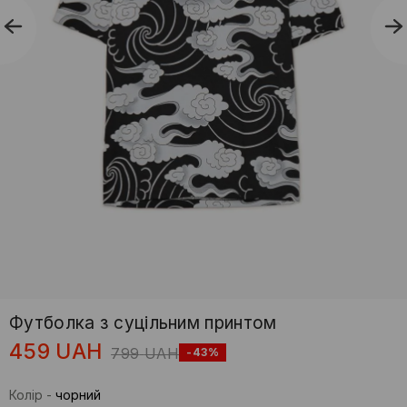
Футболка з суцільним принтом
459
UAH
799
UAH
-43%
Колір
-
чорний