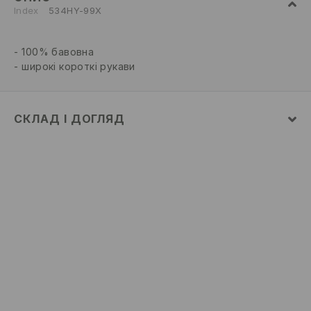
Index
534HY-99X
100% бавовна
широкі короткі рукави
СКЛАД І ДОГЛЯД
100% БАВОВНА