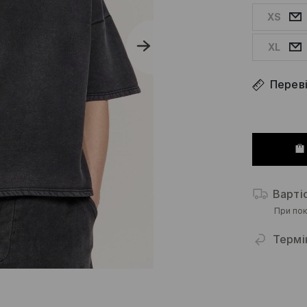
XS
XL
Переві
Варті
При пок
Термі