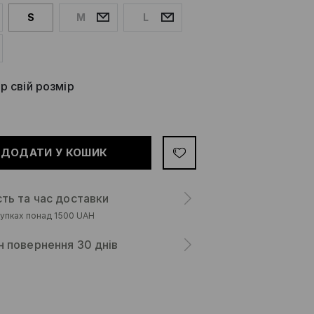
S
M
L
р свій розмір
ДОДАТИ У КОШИК
сть та час доставки
упках понад 1500 UAH
н повернення 30 днів