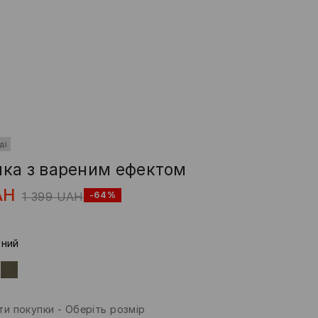
ді
ка з вареним ефектом
AH
1 399
UAH
-64%
рний
и покупки
-
Оберіть розмір