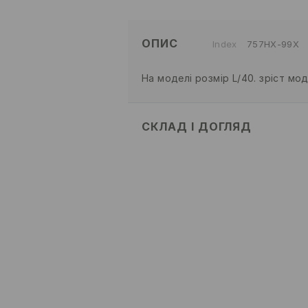
ОПИС
Index
757HX-99X
На моделі розмір L/40. зріст мод
СКЛАД І ДОГЛЯД
80% БАВОВНА, 20% ПОЛІЕСТЕР