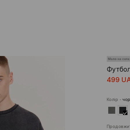
Мало на скла
Футбол
499
U
Колір
-
чо
Продовжит