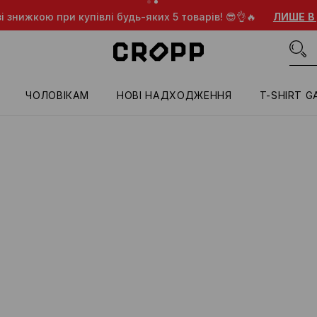
і знижкою при купівлі будь-яких 5 товарів! 😎👌🔥
ЛИШЕ В
ЧОЛОВІКАМ
HОВІ НАДХОДЖЕННЯ
T-SHIRT G