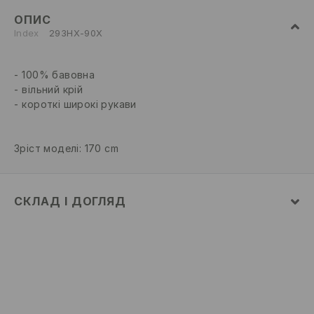
ОПИС
Index
293HX-90X
100% бавовна
вільний крій
короткі широкі рукави
Зріст моделі: 170 cm
СКЛАД І ДОГЛЯД
100% БАВОВНА