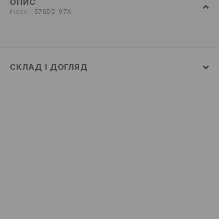
ОПИС
Index
576DD-97X
СКЛАД І ДОГЛЯД
склад головної тканини
:
100% ПОЛІЕСТЕР
Склад_підкладочка тканина_1
:
100% ПОЛІЕСТЕР
НЕ ПРАТИ
НЕ ВІДБІЛЮВАТИ
НЕ СУШИТИ В СУШАРЦІ БАРАБАННОГО ТИПУ
НЕ ПРАСУВАТИ
НЕ ЧИСТИТИ ХІМІЧНО