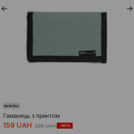
Sold Out
Гаманець з принтом
159
UAH
399
UAH
-60%