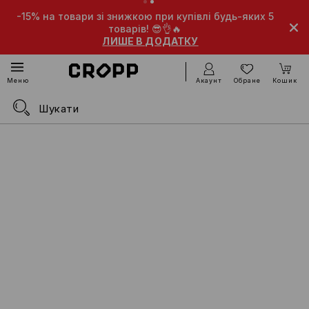
15% на товари зі знижкою при купівлі будь-яких 5
-10% на 
товарів! 😎👌🔥
ЛИШЕ В ДОДАТКУ
Акаунт
Обране
Кошик
Меню