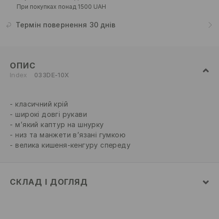
При покупках понад 1500 UAH
Термін повернення 30 днів
ОПИС
Index
033DE-10X
класичний крій
широкі довгі рукави
м’який каптур на шнурку
низ та манжети в’язані гумкою
велика кишеня-кенгуру спереду
СКЛАД І ДОГЛЯД
склад головної тканини
:
70% БАВОВНА, 30%