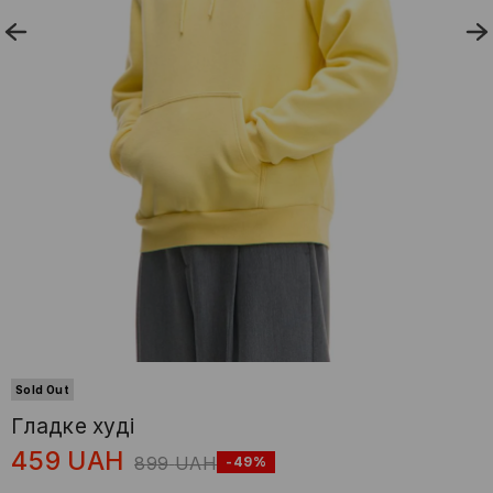
Sold Out
Гладке худі
459
UAH
899
UAH
-49%