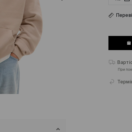
Переві
Варті
При пок
Термі