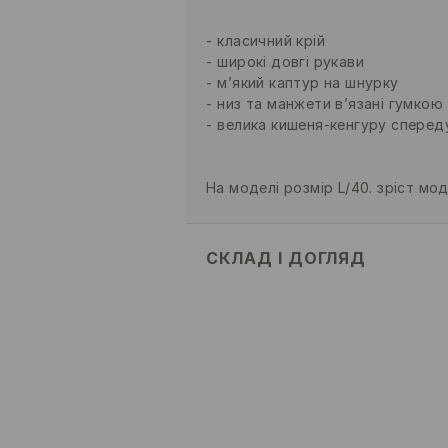
класичний крій
широкі довгі рукави
м’який каптур на шнурку
низ та манжети в’язані гумкою
велика кишеня-кенгуру сперед
На моделі розмір L/40. зріст мод
СКЛАД І ДОГЛЯД
70% БАВОВНА, 30% ПОЛІЕСТЕР