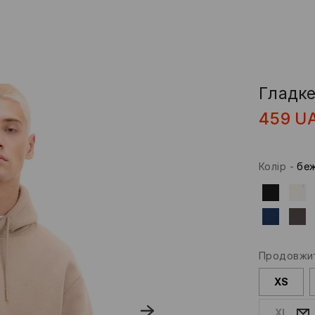
Гладке
459
U
Колір
-
бе
Продовжит
XS
XL