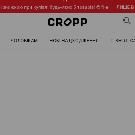
і знижкою при купівлі будь-яких 5 товарів! 😎👌🔥
ЛИШЕ В
ЧОЛОВІКАМ
HОВІ НАДХОДЖЕННЯ
T-SHIRT G