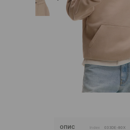
ОПИС
Index
033DE-80X