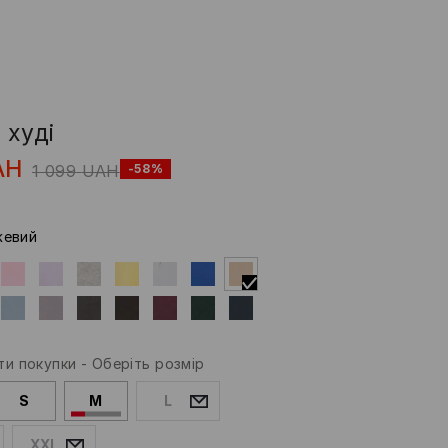
 худі
AH
1 099
UAH
-58%
жевий
и покупки
-
Оберіть розмір
S
M
L
XXL