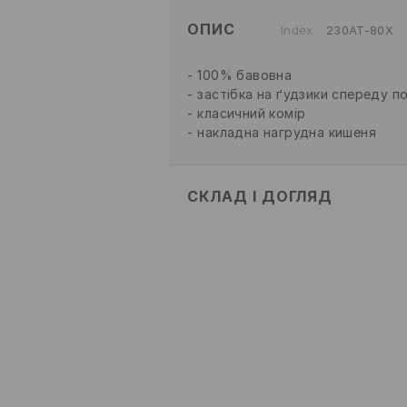
ОПИС
Index
230AT-80X
100% бавовна
застібка на ґудзики спереду по
класичний комір
накладна нагрудна кишеня
СКЛАД І ДОГЛЯД
склад головної тканини
:
100% Б
ПРАТИ В ПРАЛЬНІЙ МАШИНІ
ПРОГРАМА ДЛЯ НІЖНИХ Т
НЕ ВІДБІЛЮВАТИ
НЕ СУШИТИ В СУШАРЦІ Б