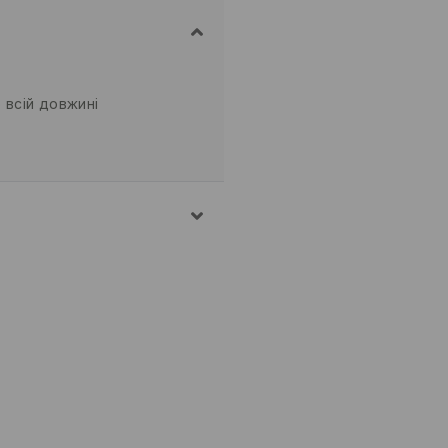
 всій довжині
АВОВНА
 ПРИ МАКС. ТЕМП.30°C -
КАНИН
АРАБАННОГО ТИПУ