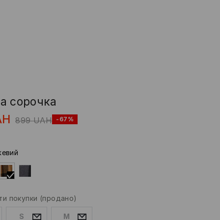
а сорочка
AH
899
UAH
-67%
жевий
и покупки
(продано)
S
M