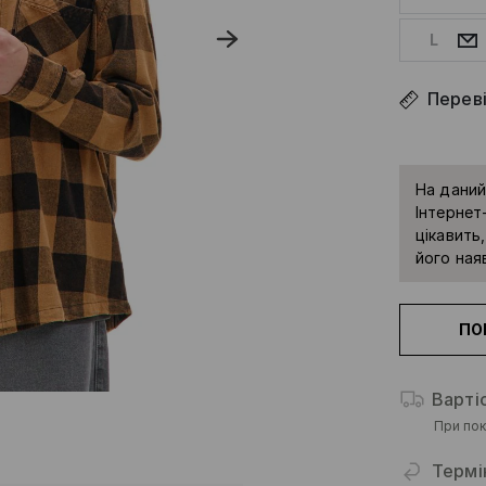
L
Переві
На даний
Інтернет-
цікавить
його наяв
ПО
Варті
При пок
Термі