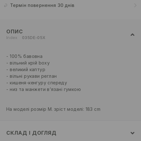
Термін повернення 30 днів
ОПИС
Index
035DE-05X
100% бавовна
вільний крій boxy
великий каптур
вільні рукави реглан
кишеня-кенгуру спереду
низ та манжети в’язані гумкою
На моделі розмір M. зріст моделі: 183 cm
СКЛАД І ДОГЛЯД