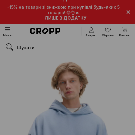
-15% на товари зі знижкою при купівлі будь-яких 5
-10% н
товарів! 😎👌🔥
ЛИШЕ В ДОДАТКУ
Акаунт
Обране
Кошик
Меню