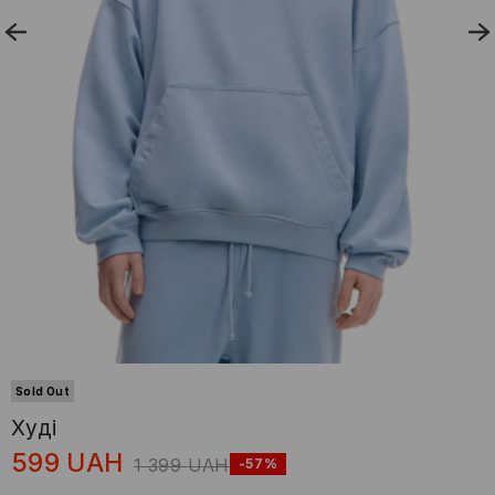
Sold Out
Худі
599
UAH
1 399
UAH
-57%