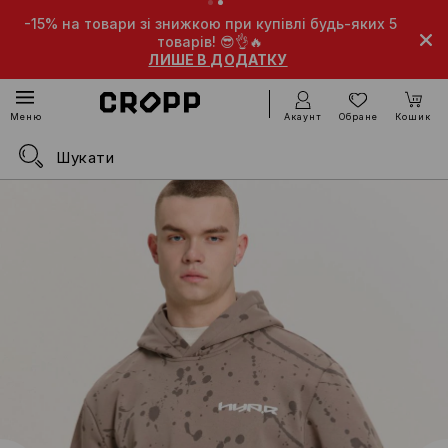
% на товари зі знижкою при купівлі будь-яких 5
-10% на то
товарів! 😎👌🔥
ЛИШЕ В ДОДАТКУ
Акаунт
Обране
Кошик
Меню