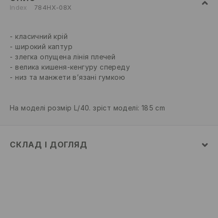
Index
784HX-08X
класичний крій
широкий каптур
злегка опущена лінія плечей
велика кишеня-кенгуру спереду
низ та манжети в’язані гумкою
На моделі розмір L/40. зріст моделі: 185 cm
СКЛАД І ДОГЛЯД
52% БАВОВНА, 48% ПОЛІЕСТЕР