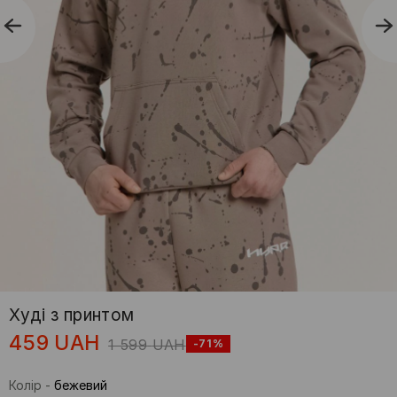
Худі з принтом
459
UAH
1 599
UAH
-71%
Колір
-
бежевий