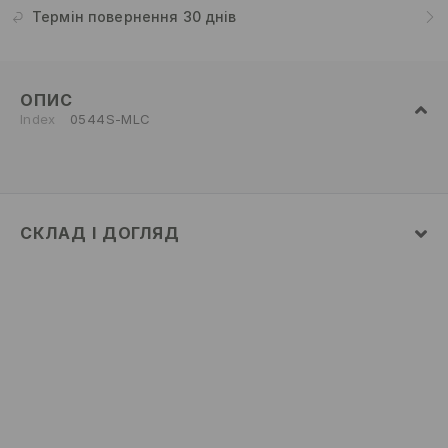
Термін повернення 30 днів
ОПИС
Index
0544S-MLC
СКЛАД І ДОГЛЯД
склад головної тканини
:
75% БАВОВНА, 22%
ПОЛІЕСТЕР, 3% ЕЛАСТАН
ПРАТИ В ПРАЛЬНІЙ МАШИНІ ПРИ МАКС.
ТЕМП.30°C Н
НЕ ВІДБІЛЮВАТИ