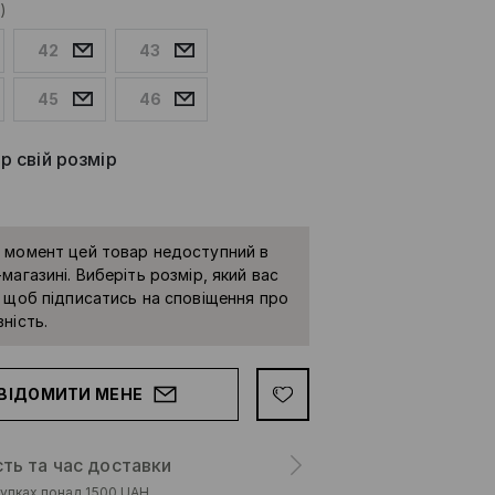
)
42
43
45
46
р свій розмір
 момент цей товар недоступний в
магазині. Виберіть розмір, який вас
, щоб підписатись на сповіщення про
ність.
ВІДОМИТИ МЕНЕ
сть та час доставки
упках понад 1500 UAH