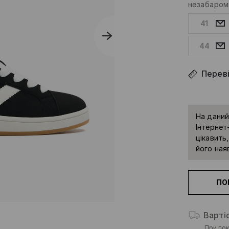
незабаром
41
44
Переві
На даний
Інтернет-
цікавить
його наяв
ПО
Варті
При пок