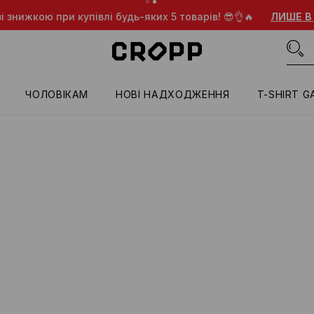
і знижкою при купівлі будь-яких 5 товарів! 😎👌🔥
ЛИШЕ В
ЧОЛОВІКАМ
HОВІ НАДХОДЖЕННЯ
T-SHIRT G