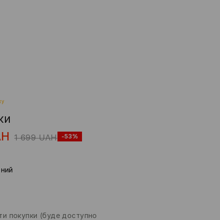
жу
ки
AH
1 699
UAH
-53%
рний
и покупки
(буде доступно