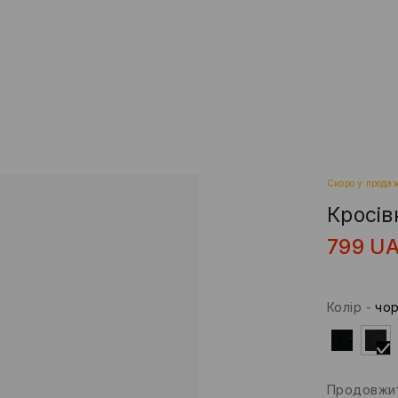
Скоро у прода
Кросів
799
U
Колір
-
чо
Продовжит