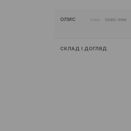
ОПИС
Index
558IG-99M
СКЛАД І ДОГЛЯД
100% ПОЛІУРЕТАН