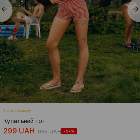
Скоро у продажу
Купальний топ
299
UAH
699
UAH
-57%