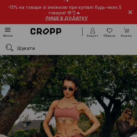
% на товари зі знижкою при купівлі будь-яких 5
-10% на то
товарів! 😎👌🔥
ЛИШЕ В ДОДАТКУ
Акаунт
Обране
Кошик
Меню