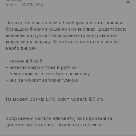
Index
144FN-99X
Легко утеплена чоловіча бомберка з міцної тканини.
Оснащена бічними кишенями на кнопках, додатковою
кишенею на рукаві з блискавкою та внутрішньою
кишенею на липучці. Ви зможете вмістити в них всі
необхідні речі.
класичний крій
низький комір-стійка в рубчик
бокові кишені з застібкою на кнопку
низ та манжети в’язані гумкою
На моделі розмір L/40. зріст моделі: 185 cm
Зображення містить елементи, модифіковані за
допомогою технології штучного інтелекту.