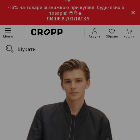
-15% на товари зі знижкою при купівлі будь-яких 5
товарів! 😎👌🔥
ЛИШЕ В ДОДАТКУ
Акаунт
Обране
Кошик
Меню