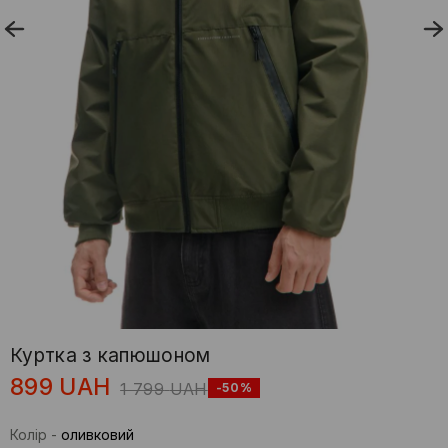
Куртка з капюшоном
899
UAH
1 799
UAH
-50%
Колір
-
оливковий