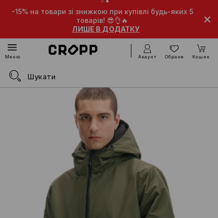
-15% на товари зі знижкою при купівлі будь-яких 5
товарів! 😎👌🔥
ЛИШЕ В ДОДАТКУ
Акаунт
Обране
Кошик
Меню