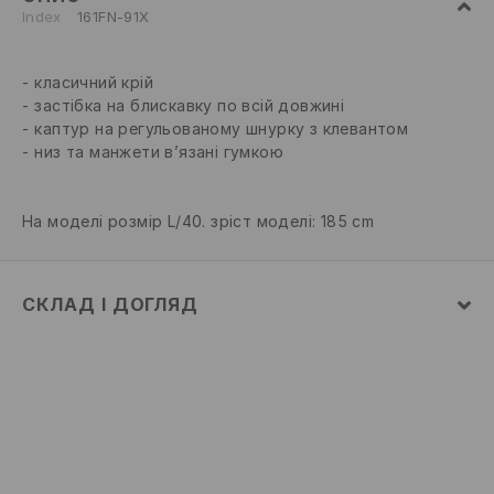
Index
161FN-91X
класичний крій
застібка на блискавку по всій довжині
каптур на регульованому шнурку з клевантом
низ та манжети в’язані гумкою
На моделі розмір L/40. зріст моделі: 185 cm
СКЛАД І ДОГЛЯД
100% ПОЛІЕСТЕР