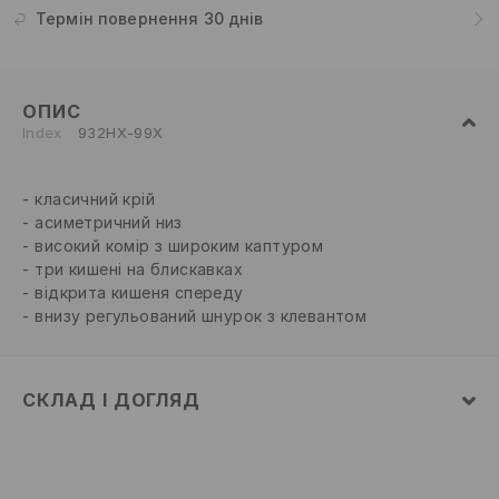
Термін повернення 30 днів
ОПИС
Index
932HX-99X
класичний крій
асиметричний низ
високий комір з широким каптуром
три кишені на блискавках
відкрита кишеня спереду
внизу регульований шнурок з клевантом
СКЛАД І ДОГЛЯД
100% ПОЛІЕСТЕР