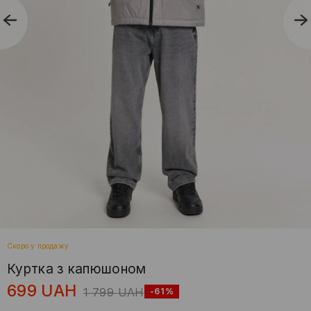
Скоро у продажу
Куртка з капюшоном
699
UAH
1 799
UAH
-61%