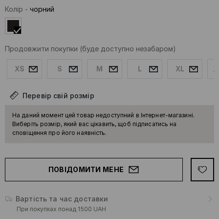
Колір
-
чорний
Продовжити покупки
(буде доступно незабаром)
XS
S
M
L
XL
X
Перевір свій розмір
На даний момент цей товар недоступний в Інтернет-магазині.
Виберіть розмір, який вас цікавить, щоб підписатись на
сповіщення про його наявність.
ПОВІДОМИТИ МЕНЕ
Вартість та час доставки
При покупках понад 1500 UAH