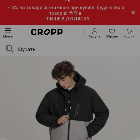
-15% на товари зі знижкою при купівлі будь-яких 5
товарів! 😎👌🔥
ЛИШЕ В ДОДАТКУ
Акаунт
Обране
Кошик
Меню