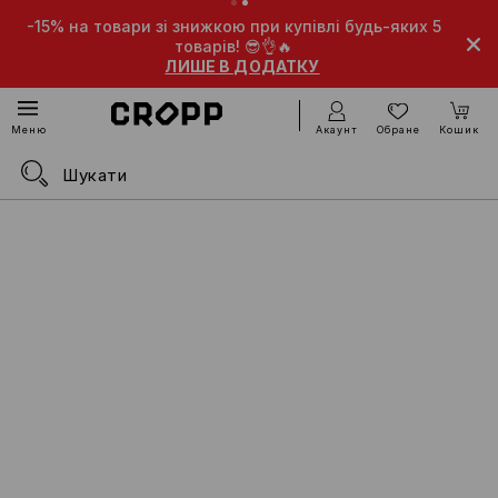
а товари зі знижкою при купівлі будь-яких 5
-10% на това
товарів! 😎👌🔥
ЛИШЕ В ДОДАТКУ
Акаунт
Обране
Кошик
Меню