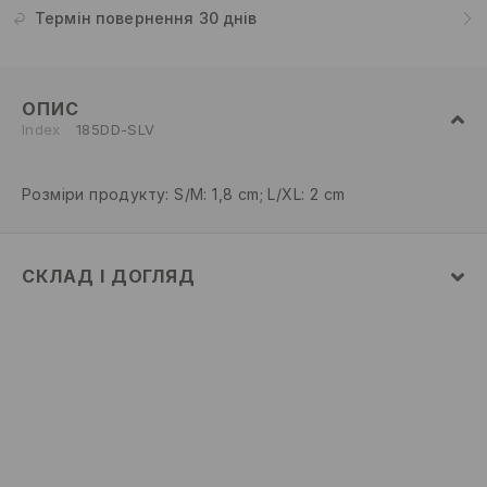
Термін повернення 30 днів
ОПИС
Index
185DD-SLV
Розміри продукту: S/M: 1,8 cm; L/XL: 2 cm
СКЛАД І ДОГЛЯД
склад головної тканини
:
100% СПЛАВ ЦИНКУ