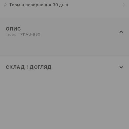
Термін повернення 30 днів
ОПИС
Index
711AU-99X
СКЛАД І ДОГЛЯД
склад головної тканини
:
95% ПОЛІАМІД, 5% ЕЛАСТАН
ПРАТИ ВРУЧНУ ПРИ ТЕМП. ДО 40°C
НЕ ВІДБІЛЮВАТИ
НЕ СУШИТИ В СУШАРЦІ БАРАБАННОГО ТИПУ