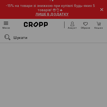
-15% на товари зі знижкою при купівлі будь-яких 5
-10
товарів! 😎👌🔥
ЛИШЕ В ДОДАТКУ
Акаунт
Обране
Кошик
Меню