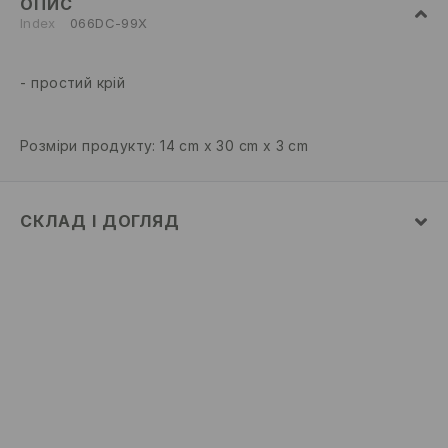
ОПИС
Index
066DC-99X
простий крій
Розміри продукту: 14 cm x 30 cm x 3 cm
СКЛАД І ДОГЛЯД
склад головної тканини
:
100% ПОЛІЕСТЕР
Склад_підкладочка тканина_1
:
100% ПОЛІЕСТЕР
НЕ ПРАТИ
НЕ ВІДБІЛЮВАТИ