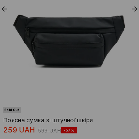
Sold Out
Поясна сумка зі штучної шкіри
259
UAH
599
UAH
-57%