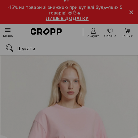
ижкою при купівлі будь-яких 5
-10% на товари зі знижкою п
арів! 😎👌🔥
товарів!
Е В ДОДАТКУ
ЛИШЕ В Д
Акаунт
Обране
Кошик
Меню