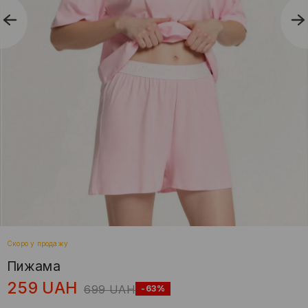
Скоро у продажу
Пижама
259
UAH
699
UAH
-63%