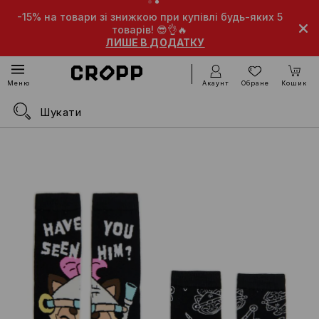
-15% на товари зі знижкою при купівлі будь-яких 5
товарів! 😎👌🔥
ЛИШЕ В ДОДАТКУ
Акаунт
Обране
Кошик
Меню