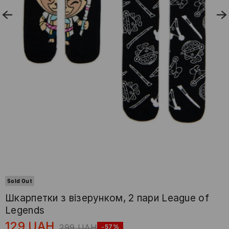
Sold Out
Шкарпетки з візерунком, 2 пари League of
Legends
129
UAH
299
UAH
-57%