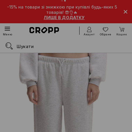
-15% на товари зі знижкою при купівлі будь-яких 5
-10% 
товарів! 😎👌🔥
ЛИШЕ В ДОДАТКУ
Акаунт
Обране
Кошик
Меню