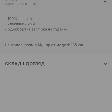
Index
256DE-99X
100% віскоза
класичний крій
однобортна застібка на ґудзики
На моделі розмір M/L. зріст моделі: 185 cm
СКЛАД І ДОГЛЯД
100% ВІСКОЗА