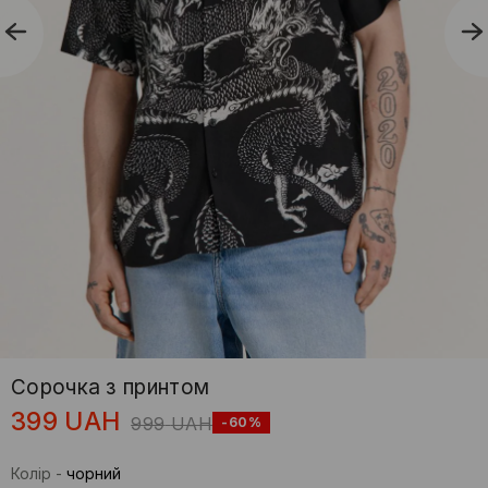
Сорочка з принтом
399
UAH
999
UAH
-60%
Колір
-
чорний