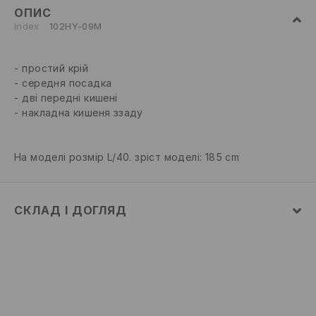
ОПИС
Index
102HY-09M
простий крій
середня посадка
дві передні кишені
накладна кишеня ззаду
На моделі розмір L/40. зріст моделі: 185 cm
СКЛАД І ДОГЛЯД
52% БАВОВНА, 48% ПОЛІЕСТЕР