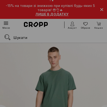
-15% на товари зі знижкою при купівлі будь-яких 5
товарів! 😎👌🔥
ЛИШЕ В ДОДАТКУ
Акаунт
Обране
Кошик
Меню