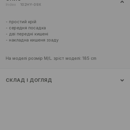
Index
102HY-09X
простий крій
середня посадка
дві передні кишені
накладна кишеня ззаду
На моделі розмір M/L. зріст моделі: 185 cm
СКЛАД І ДОГЛЯД
52% БАВОВНА, 48% ПОЛІЕСТЕР