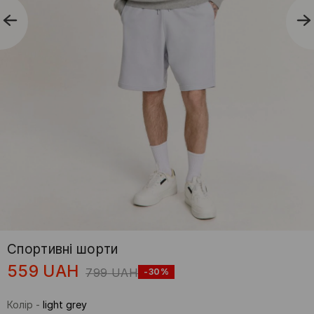
Спортивні шорти
559
UAH
799
UAH
-30%
Колір
-
light grey