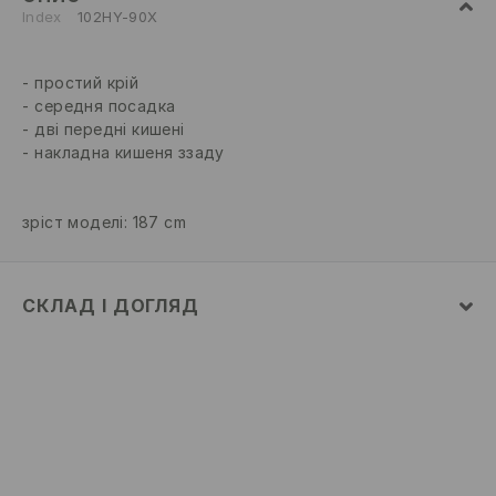
Index
102HY-90X
простий крій
середня посадка
дві передні кишені
накладна кишеня ззаду
зріст моделі: 187 cm
СКЛАД І ДОГЛЯД
52% БАВОВНА, 48% ПОЛІЕСТЕР