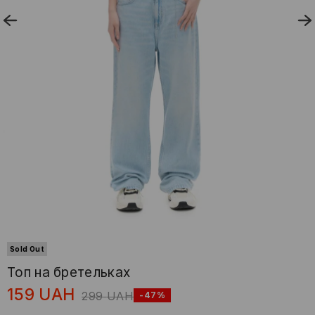
Sold Out
Топ на бретельках
159
UAH
299
UAH
-47%