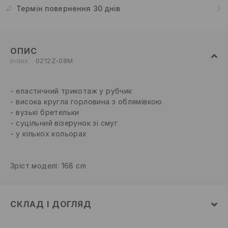
Термін повернення 30 днів
ОПИС
Index
0212Z-08M
еластичний трикотаж у рубчик
висока кругла горловина з облямівкою
вузькі бретельки
суцільний візерунок зі смуг
у кількох кольорах
Зріст моделі: 168 cm
СКЛАД І ДОГЛЯД