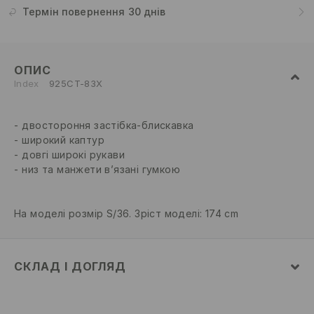
Термін повернення 30 днів
ОПИС
Index
925CT-83X
двостороння застібка-блискавка
широкий каптур
довгі широкі рукави
низ та манжети в’язані гумкою
На моделі розмір S/36. Зріст моделі: 174 cm
СКЛАД І ДОГЛЯД