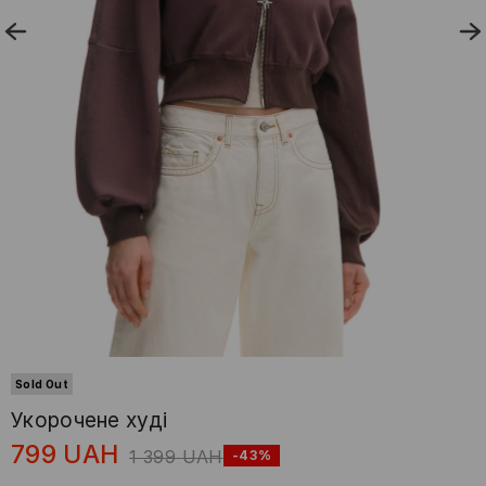
Sold Out
Укорочене худі
799
UAH
1 399
UAH
-43%