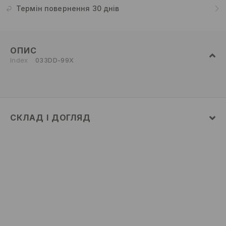
Термін повернення 30 днів
ОПИС
Index
033DD-99X
СКЛАД І ДОГЛЯД
склад головної тканини
:
100% ЕВА
Склад_підкладочка тканина_1
:
100% ЕВА
Склад_підкладочка тканина_2
:
100% ЕВА
НЕ ПРАТИ
НЕ ВІДБІЛЮВАТИ