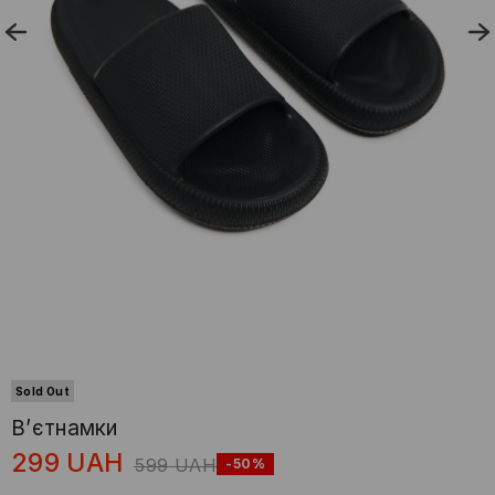
Sold Out
В’єтнамки
299
UAH
599
UAH
-50%