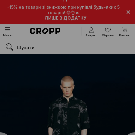
-15% на товари зі знижкою при купівлі будь-яких 5
товарів! 😎👌🔥
ЛИШЕ В ДОДАТКУ
Акаунт
Обране
Кошик
Меню