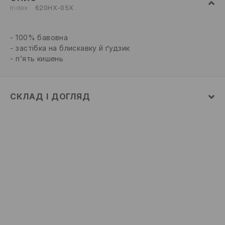
Index
620HX-05X
100% бавовна
застібка на блискавку й ґудзик
п’ять кишень
СКЛАД І ДОГЛЯД
100% БАВОВНА