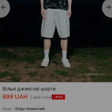
Вільні джинсові шорти
699
UAH
1 299
UAH
-46%
Колір
-
блідо-блакитний