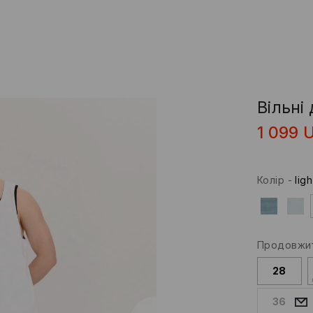
Вільні
1 099
Колір
-
lig
Продовжит
28
36