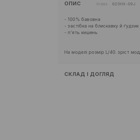
ОПИС
Index
620HX-09J
100% бавовна
застібка на блискавку й ґудзик
п’ять кишень
На моделі розмір L/40. зріст мод
СКЛАД І ДОГЛЯД
100% БАВОВНА