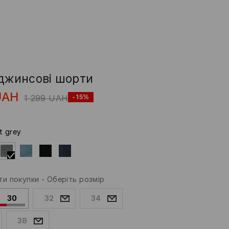
 джинсові шорти
UAH
1 299
UAH
-15%
ht grey
и покупки
-
Оберіть розмір
30
32
34
38