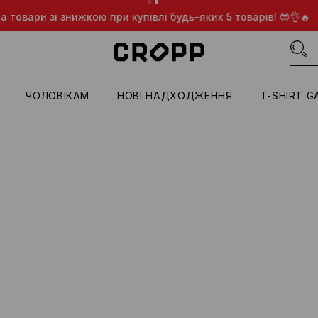
і знижкою при купівлі будь-яких 5 товарів! 😎👌🔥
ЛИШЕ В
ЧОЛОВІКАМ
HОВІ НАДХОДЖЕННЯ
T-SHIRT G