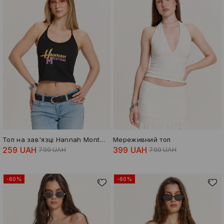
Топ на зав'язці Hannah Montana
Мереживний топ
259 UAH
399 UAH
799 UAH
799 UAH
-60%
-60%