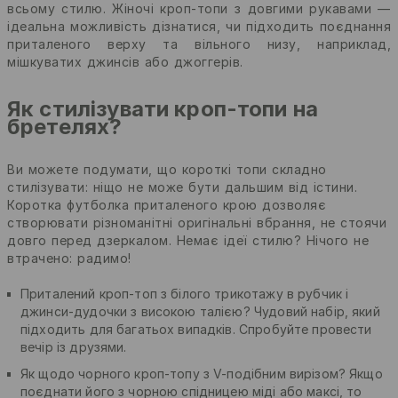
всьому стилю. Жіночі кроп-топи з довгими рукавами —
ідеальна можливість дізнатися, чи підходить поєднання
приталеного верху та вільного низу, наприклад,
мішкуватих джинсів або джоггерів.
Як стилізувати кроп-топи на
бретелях?
Ви можете подумати, що короткі топи складно
стилізувати: ніщо не може бути дальшим від істини.
Коротка футболка приталеного крою дозволяє
створювати різноманітні оригінальні вбрання, не стоячи
довго перед дзеркалом. Немає ідеї стилю? Нічого не
втрачено: радимо!
Приталений кроп-топ з білого трикотажу в рубчик і
джинси-дудочки з високою талією? Чудовий набір, який
підходить для багатьох випадків. Спробуйте провести
вечір із друзями.
Як щодо чорного кроп-топу з V-подібним вирізом? Якщо
поєднати його з чорною спідницею міді або максі, то