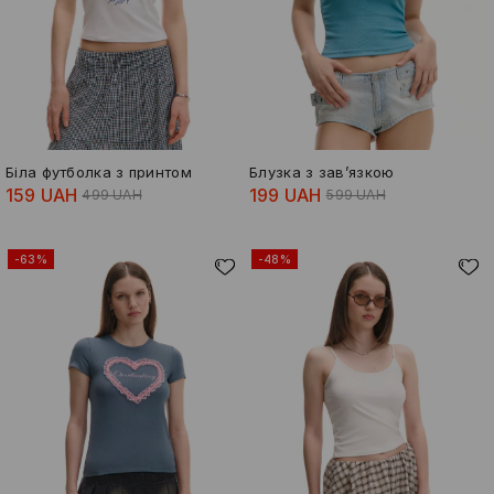
Біла футболка з принтом
Блузка з зав’язкою
159 UAH
199 UAH
499 UAH
599 UAH
-63%
-48%