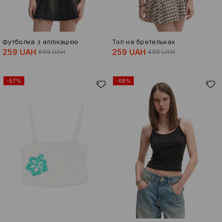
Футболка з аплікацією
Топ на бретельках
259 UAH
259 UAH
699 UAH
499 UAH
-57%
-68%