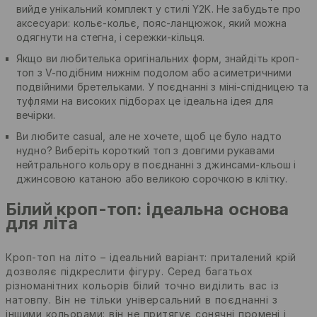
вийде унікальний комплект у стилі Y2K. Не забудьте про
аксесуари: кольє-кольє, пояс-ланцюжок, який можна
одягнути на стегна, і сережки-кільця.
Якщо ви любителька оригінальних форм, знайдіть кроп-
топ з V-подібним нижнім подолом або асиметричними
подвійними бретельками. У поєднанні з міні-спідницею та
туфлями на високих підборах це ідеальна ідея для
вечірки.
Ви любите casual, але не хочете, щоб це було надто
нудно? Виберіть короткий топ з довгими рукавами
нейтрального кольору в поєднанні з джинсами-кльош і
джинсовою катаною або великою сорочкою в клітку.
Білий кроп-топ: ідеальна основа
для літа
Кроп-топ на літо – ідеальний варіант: приталений крій
дозволяє підкреслити фігуру. Серед багатьох
різноманітних кольорів білий точно виділить вас із
натовпу. Він не тільки універсальний в поєднанні з
іншими кольорами: він не притягує сонячні промені і