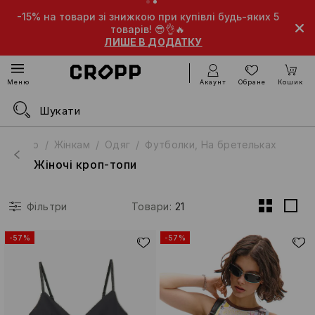
-15% на товари зі знижкою при купівлі будь-яких 5
товарів! 😎👌🔥
ЛИШЕ В ДОДАТКУ
Акаунт
Обране
Кошик
Меню
Cropp
Жінкам
Одяг
Футболки, На бретельках
Жіночі кроп-топи
Товари
:
21
Фільтри
-57%
-57%