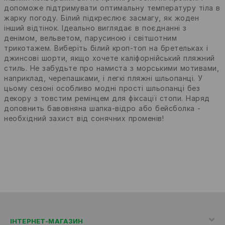
допоможе підтримувати оптимальну температуру тіла в
жарку погоду. Білий підкреслює засмагу, як жоден
інший відтінок. Ідеально виглядає в поєднанні з
денімом, вельветом, парусиною і світшотним
трикотажем. Виберіть білий кроп-топ на бретельках і
джинсові шорти, якщо хочете каліфорнійський пляжний
стиль. Не забудьте про намиста з морськими мотивами,
наприклад, черепашками, і легкі пляжні шльопанці. У
цьому сезоні особливо модні прості шльопанці без
декору з товстим ремінцем для фіксації стопи. Наряд
доповнить бавовняна шапка-відро або бейсболка -
необхідний захист від сонячних променів!
ІНТЕРНЕТ-МАГАЗИН