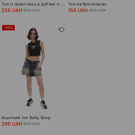
Топ із трикотажу в рубчик із додаванням віскози
Топ на бретельках
259 UAH
159 UAH
599 UAH
499 UAH
-50%
Короткий топ Betty Boop
299 UAH
599 UAH