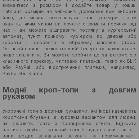
визначтеся з розміром і додайте товар у кошик.
Таблиця розмірів на веб-сайті допоможе вам вибрати
його, де можна переглянути точні розміри. Потім
вкажіть, яким чином ви хочете отримати посилку від
нас - ви можете відправити посилку в кур'єрський
автомат, пункт прийому, кур'єром до дверей або
забрати її особисто в обраному магазині Cropp.
Останній варіант безкоштовний! Тепер вам залишається
лише заплатити. Ви можете зробити це за допомогою
класичного переказу, миттєвих платежів, таких як BLIK
або PayPal, або відстрочених платежів, наприклад,
PayPo або Klarna.
Модні кроп-топи з довгим
рукавом
Укорочені топи з довгими рукавами, які іноді називають
короткими блузами, є чудовим варіантом для людей,
які люблять грати з пропорціями стилю. Відкрита
частина тулуба - простий спосіб підкреслити талію -
вона додає візуальної легкості та невимушеності