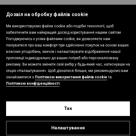
Дозвіл на обробку файлів cookie
ПОЛІТИКА КОНФІДЕНЦІЙНОСТІ
Ми використовуємо файли cookie або подібні технології, щоб
забезпечити вам найкращий досвід користування нашим сайтом.
Погоджуючись з усіма файлами cookie, ви дозволяєте нам
піклуватися про ваш комфорт при здійсненні покупок на основі ваших
КОНТАКТИ
власних уподобань, звичок і налаштовувати відображення нашої
пропозиції індивідуально до ваших потреб або персоналізовану
рекламу. Ви можете змінити свій вибір у будь-який час, натиснувши на
опцію «Налаштування». Щоб дізнатися більше, ми рекомендуємо вам
ДОДАТОК CROPP
ознайомитися з
Політикою використання файлів cookie
та
Політикою конфіденційності
.
CROPP
Так
Налаштування