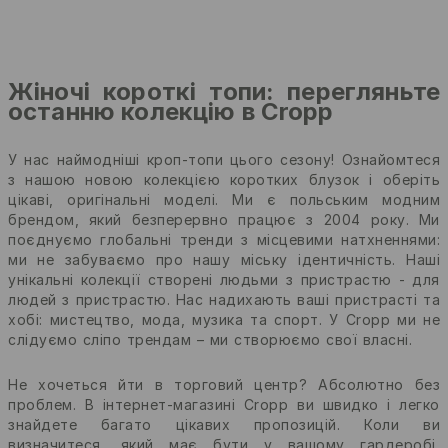
Жіночі короткі топи: перегляньте
останню колекцію в Cropp
У нас наймодніші кроп-топи цього сезону! Ознайомтеся
з нашою новою колекцією коротких блузок і оберіть
цікаві, оригінальні моделі. Ми є польським модним
брендом, який безперервно працює з 2004 року. Ми
поєднуємо глобальні тренди з місцевими натхненнями:
ми не забуваємо про нашу міську ідентичність. Наші
унікальні колекції створені людьми з пристрастю - для
людей з пристрастю. Нас надихають ваші пристрасті та
хобі: мистецтво, мода, музика та спорт. У Cropp ми не
слідуємо сліпо трендам – ми створюємо свої власні.
Не хочеться йти в торговий центр? Абсолютно без
проблем. В інтернет-магазині Cropp ви швидко і легко
знайдете багато цікавих пропозицій. Коли ви
визначитеся, який має бути у вашому гардеробі,