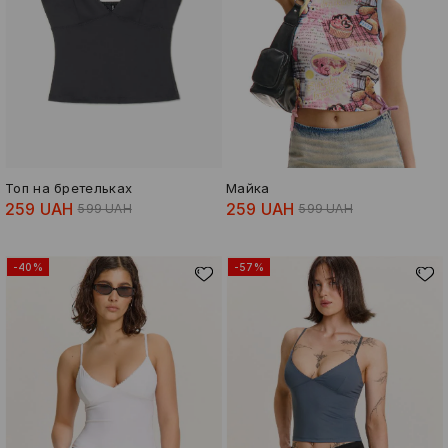
Топ на бретельках
Майка
259 UAH
259 UAH
599 UAH
599 UAH
-40%
-57%