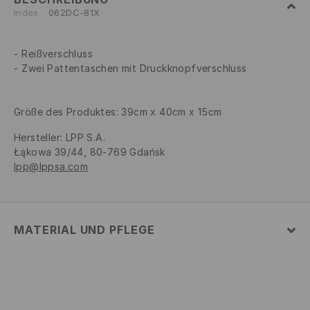
Index
062DC-81X
Reißverschluss
Zwei Pattentaschen mit Druckknopfverschluss
Größe des Produktes: 39cm x 40cm x 15cm
Hersteller
:
LPP S.A.
Łąkowa 39/44, 80-769 Gdańsk
lpp@lppsa.com
MATERIAL UND PFLEGE
Material Oberstoff
:
100% POLYESTER
Material Innenstoff
:
100% POLYESTER