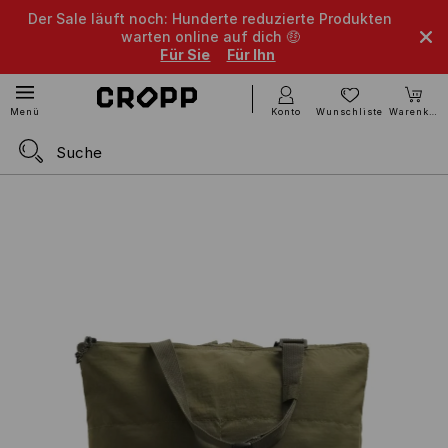
Der Sale läuft noch: Hunderte reduzierte Produkten
warten online auf dich 🤑
Für Sie
Für Ihn
Konto
Wunschliste
Warenkorb
Menü