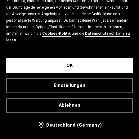
zustimmst, erlaubst du uns, für deinen Komfort zu sorgen, wenn du auf
der Grundlage deiner eigenen Vorlieben und Gewohnheiten einkaufst und
die Anzeige unseres Angebots individuell an deine Bedürfnisse oder
personalisierte Werbung anpasst. Du kannst deine Wahl jederzeit ändern,
indem du auf die Option „Einstellungen“ klickst. Um mehr zu erfahren,
empfehlen wir dir, die
Cookies-Politik
und die
Datenschutzrichtlinie zu
lesen
.
OK
Einstellungen
Ablehnen
Deutschland (Germany)