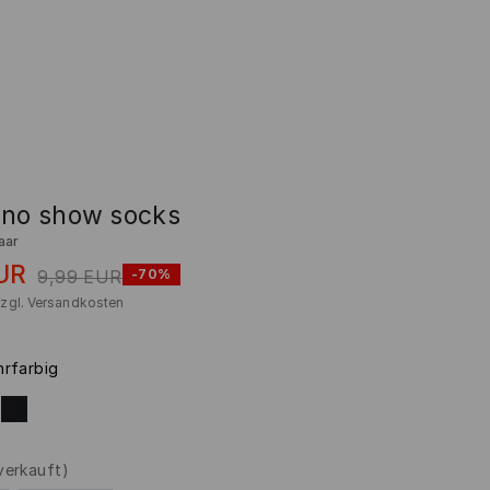
 no show socks
aar
UR
9,99
EUR
-70%
zzgl.
Versandkosten
rfarbig
verkauft)