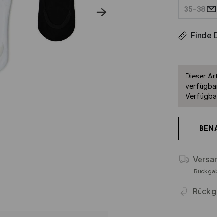
35-38
Finde 
Dieser Art
verfügbar
Verfügbar
BEN
Versa
Rückga
Rückg