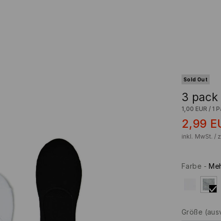
Sold Out
3 pack
1,00 EUR
/
1 P
2,99
E
inkl. MwSt. / 
Farbe
-
Meh
Größe
(aus