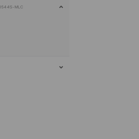
0544S-MLC
LE, 22% POLYESTER, 3%
. 30° C
NER TROCKNEN