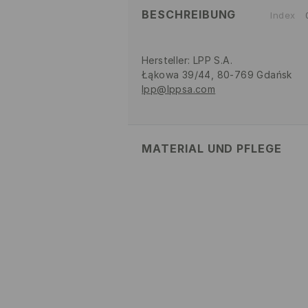
BESCHREIBUNG
Index
Hersteller
:
LPP S.A.
Łąkowa 39/44, 80-769 Gdańsk
lpp@lppsa.com
MATERIAL UND PFLEGE
Material Oberstoff
:
75% BAUMWOL
ELASTHAN
MASCHINENWÄSCHE BIS MAX
BLEICHEN NICHT ERLAUBT
NICHT IM TROMMELTROCK