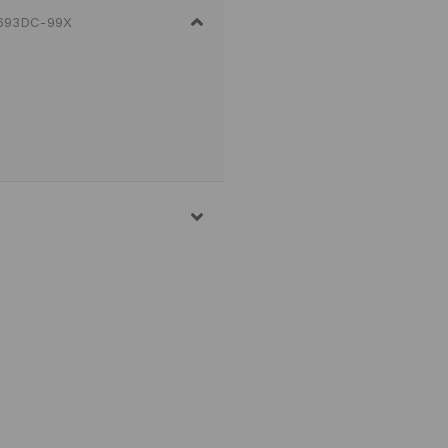
693DC-99X
AN, 10% POLYESTER