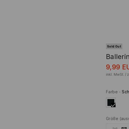
Sold Out
Balleri
9,99
E
inkl. MwSt. / 
Farbe
-
Sc
Größe
(aus