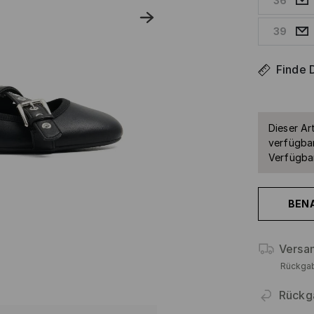
36
39
Finde 
Dieser Art
verfügbar
Verfügbar
BEN
Versa
Rückga
Rückg