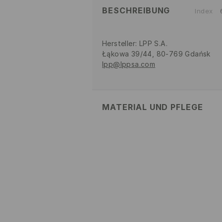
BESCHREIBUNG
Index
Hersteller
:
LPP S.A.
Łąkowa 39/44, 80-769 Gdańsk
lpp@lppsa.com
MATERIAL UND PFLEGE
OBERMATERIAL
:
90% POLYURETH
EINLAGE
:
100% POLYURETHAN
FUTTER
:
100% TPR
BLEICHEN NICHT ERLAUBT
NICHT BÜGELN