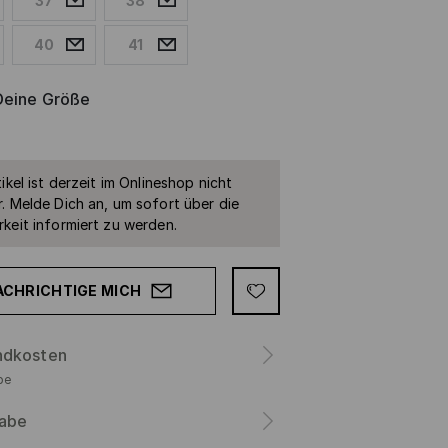
37
38
40
41
Deine Größe
ikel ist derzeit im Onlineshop nicht
. Melde Dich an, um sofort über die
keit informiert zu werden.
ACHRICHTIGE MICH
ndkosten
be
abe