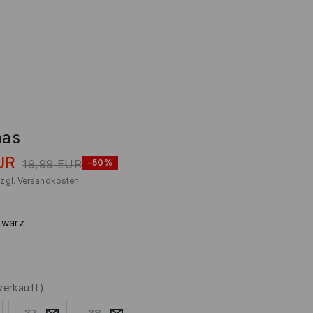
nas
UR
19,99
EUR
-50%
zzgl.
Versandkosten
hwarz
verkauft)