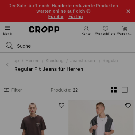
Der Sale läuft noch: Hunderte reduzierte Produkten
warten online auf dich 🤑
Für Sie
Für Ihn
Konto
Wunschliste
Warenkorb
Menü
Cropp
Herren
Kleidung
Jeanshosen
Regular
Regular Fit Jeans für Herren
Produkte
:
22
Filter