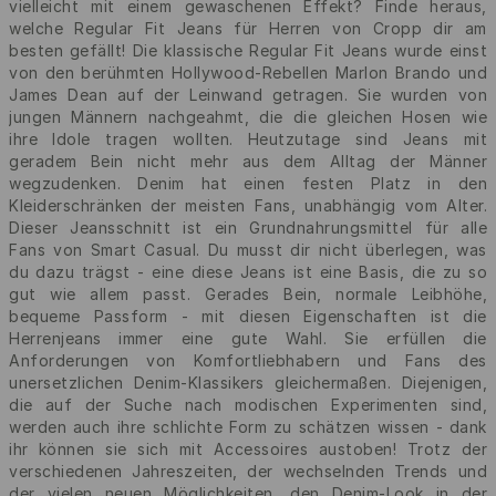
vielleicht mit einem gewaschenen Effekt? Finde heraus,
welche Regular Fit Jeans für Herren von Cropp dir am
besten gefällt! Die klassische Regular Fit Jeans wurde einst
von den berühmten Hollywood-Rebellen Marlon Brando und
James Dean auf der Leinwand getragen. Sie wurden von
jungen Männern nachgeahmt, die die gleichen Hosen wie
ihre Idole tragen wollten. Heutzutage sind Jeans mit
geradem Bein nicht mehr aus dem Alltag der Männer
wegzudenken. Denim hat einen festen Platz in den
Kleiderschränken der meisten Fans, unabhängig vom Alter.
Dieser Jeansschnitt ist ein Grundnahrungsmittel für alle
Fans von Smart Casual. Du musst dir nicht überlegen, was
du dazu trägst - eine diese Jeans ist eine Basis, die zu so
gut wie allem passt. Gerades Bein, normale Leibhöhe,
bequeme Passform - mit diesen Eigenschaften ist die
Herrenjeans immer eine gute Wahl. Sie erfüllen die
Anforderungen von Komfortliebhabern und Fans des
unersetzlichen Denim-Klassikers gleichermaßen. Diejenigen,
die auf der Suche nach modischen Experimenten sind,
werden auch ihre schlichte Form zu schätzen wissen - dank
ihr können sie sich mit Accessoires austoben! Trotz der
verschiedenen Jahreszeiten, der wechselnden Trends und
der vielen neuen Möglichkeiten, den Denim-Look in der