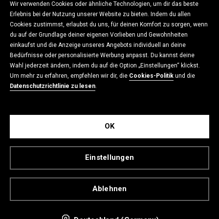
Wir verwenden Cookies oder ähnliche Technologien, um dir das beste
EINKAUFSVORGANG
Erlebnis bei der Nutzung unserer Website zu bieten. Indem du allen
Cookies zustimmst, erlaubst du uns, für deinen Komfort zu sorgen, wenn
du auf der Grundlage deiner eigenen Vorlieben und Gewohnheiten
einkaufst und die Anzeige unseres Angebots individuell an deine
DATENSCHUTZ
Bedürfnisse oder personalisierte Werbung anpasst. Du kannst deine
Wahl jederzeit ändern, indem du auf die Option „Einstellungen“ klickst.
Um mehr zu erfahren, empfehlen wir dir, die
Cookies-Politik
und die
Datenschutzrichtlinie zu lesen
.
KONTAKT
OK
CROPP
Einstellungen
Ablehnen
LPP Deutschland GmbH, Holl
ä
ndischer Brook 1, 20457 Hamburg,
Registergericht: Amtsgericht Hamburg, HRB 130936, Umsatzsteuer-ID-Nr.: