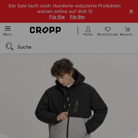
Der Sale läuft noch: Hunderte reduzierte Produkten
warten online auf dich 🤑
Für Sie
Für Ihn
Konto
Wunschliste
Warenkorb
Menü