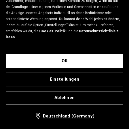
zustimmst, erlaubst du uns, für deinen Komfort zu sorgen, wenn du auf
der Grundlage deiner eigenen Vorlieben und Gewohnheiten einkaufst und
die Anzeige unseres Angebots individuell an deine Bedürfnisse oder
personalisierte Werbung anpasst. Du kannst deine Wahl jederzeit ändern,
indem du auf die Option „Einstellungen“ klickst. Um mehr zu erfahren,
empfehlen wir dir, die
Cookies-Politik
und die
Datenschutzrichtlinie zu
lesen
.
OK
Einstellungen
Ablehnen
Deutschland (Germany)