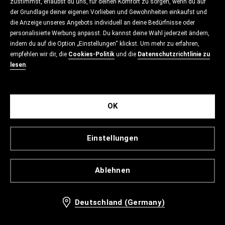
zustimmst, erlaubst du uns, für deinen Komfort zu sorgen, wenn du auf
der Grundlage deiner eigenen Vorlieben und Gewohnheiten einkaufst und
die Anzeige unseres Angebots individuell an deine Bedürfnisse oder
personalisierte Werbung anpasst. Du kannst deine Wahl jederzeit ändern,
indem du auf die Option „Einstellungen“ klickst. Um mehr zu erfahren,
empfehlen wir dir, die
Cookies-Politik
und die
Datenschutzrichtlinie zu
lesen
.
OK
Einstellungen
Ablehnen
Deutschland (Germany)