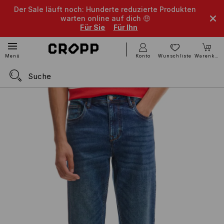
Der Sale läuft noch: Hunderte reduzierte Produkten
warten online auf dich 🤑
Für Sie
Für Ihn
Konto
Wunschliste
Warenkorb
Menü