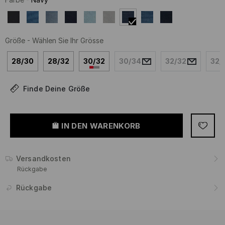
Größe
-
Wählen Sie Ihr Grösse
28/30
28/32
30/32
30/34
32/32
32/
Finde Deine Größe
IN DEN WARENKORB
Versandkosten
Rückgabe
Rückgabe