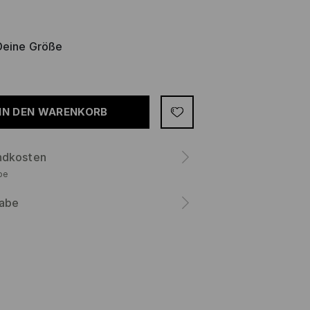
Deine Größe
IN DEN WARENKORB
ndkosten
be
abe