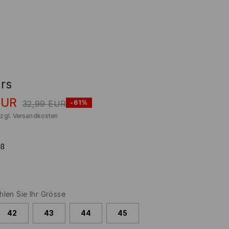
rs
EUR
32,99
EUR
-61%
zzgl.
Versandkosten
iß
len Sie Ihr Grösse
42
43
44
45