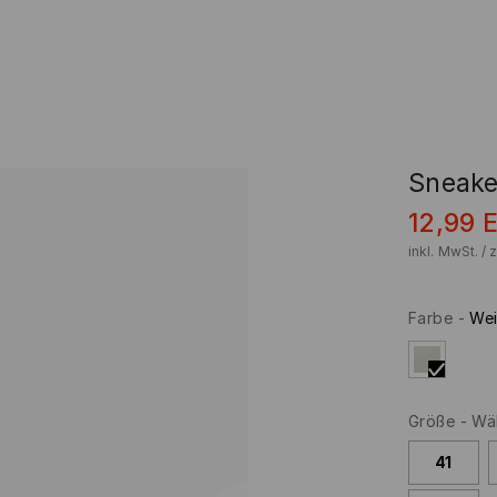
Sneake
12,99
inkl. MwSt. / 
Farbe
-
We
Größe
-
Wäh
41