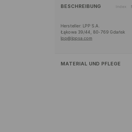
BESCHREIBUNG
Index
Hersteller
:
LPP S.A.
Łąkowa 39/44, 80-769 Gdańsk
lpp@lppsa.com
MATERIAL UND PFLEGE
OBERMATERIAL
:
100% POLYURET
EINLAGE
:
100% POLYESTER
FUTTER
:
100% TPR
BLEICHEN NICHT ERLAUBT
NICHT BÜGELN