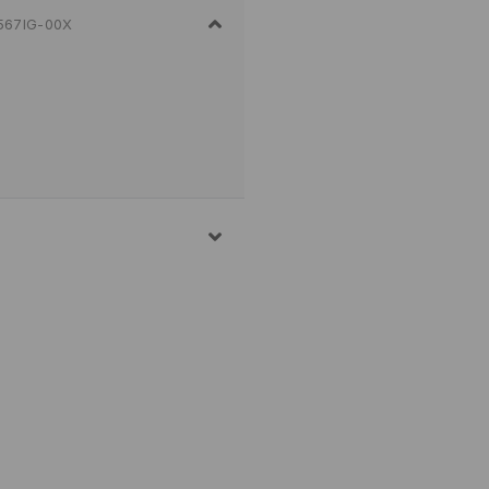
567IG-00X
HAN