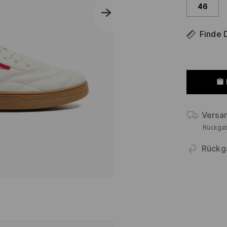
46
Finde 
Versa
Rückga
Rückg