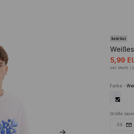
Sold Out
Weißes
5,99
E
inkl. MwSt. / 
Farbe
-
We
Größe
(aus
XS