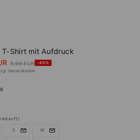
 T-Shirt mit Aufdruck
UR
9,99
EUR
-40%
zzgl.
Versandkosten
iß
verkauft)
S
M