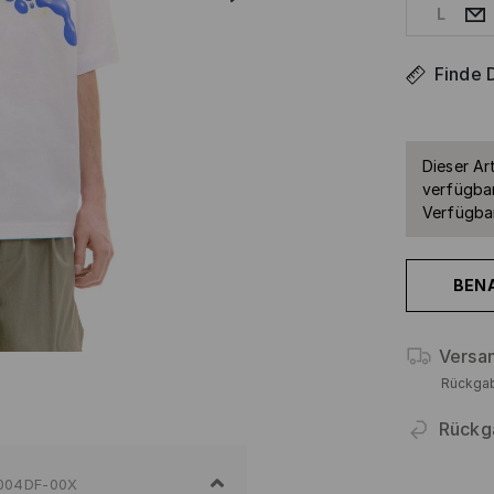
L
Finde 
Dieser Art
verfügbar
Verfügbar
BEN
Versa
Rückga
Rückg
004DF-00X