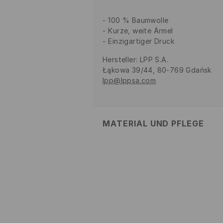
100 % Baumwolle
Kurze, weite Ärmel
Einzigartiger Druck
Hersteller
:
LPP S.A.
Łąkowa 39/44, 80-769 Gdańsk
lpp@lppsa.com
MATERIAL UND PFLEGE
Material Oberstoff
:
100% BAUMW
MASCHINENWÄSCHE BIS MAX
BLEICHEN NICHT ERLAUBT
NICHT IM TROMMELTROCK