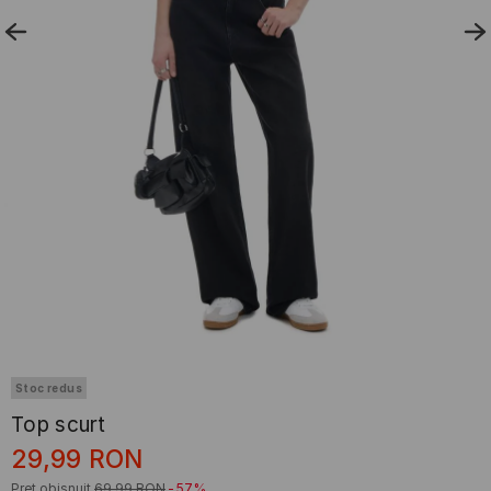
Stoc redus
Top scurt
29,99
RON
Preț obișnuit
69,99
RON
-57%