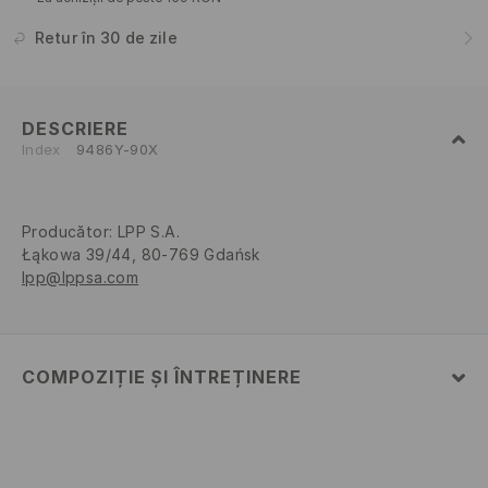
Retur în 30 de zile
DESCRIERE
Index
9486Y-90X
Producător
:
LPP S.A.
Łąkowa 39/44, 80-769 Gdańsk
lpp@lppsa.com
COMPOZIȚIE ȘI ÎNTREȚINERE
PRIMUL MATERIAL
:
4% ELASTAN, 79% POLIESTER, 17%
VISCOZĂ