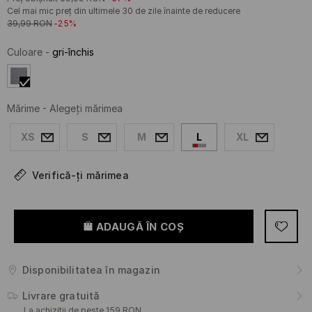
Cel mai mic preț din ultimele 30 de zile înainte de reducere
39,99
RON
-25%
Culoare
-
gri-închis
Mărime
-
Alegeţi mărimea
XS
S
M
L
XL
Verifică-ți mărimea
ADAUGĂ ÎN COŞ
Disponibilitatea în magazin
Livrare gratuită
La achiziții de peste 159 RON