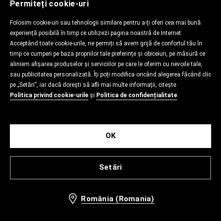
Permiteți cookie-uri
Folosim cookie-uri sau tehnologii similare pentru a-ți oferi cea mai bună
experiență posibilă în timp ce utilizezi pagina noastră de Internet.
Acceptând toate cookie-urile, ne permiți să avem grijă de confortul tău în
timp ce cumperi pe baza propriilor tale preferințe și obiceiuri, pe măsură ce
aliniem afișarea produselor și serviciilor pe care le oferim cu nevoile tale,
sau publicitatea personalizată. Îți poți modifica oricând alegerea făcând clic
pe „Setări”, iar dacă dorești să afli mai multe informații, citește
Politica privind cookie-urile
și
Politica de confidențialitate
.
OK
Setări
România (Romania)