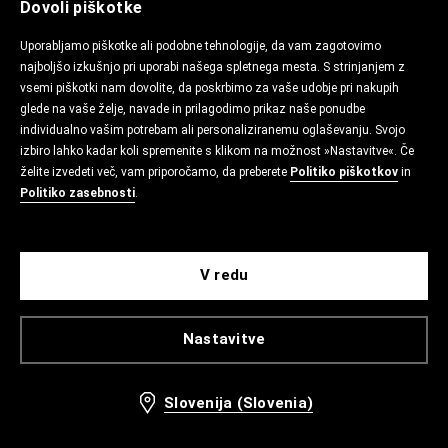
Dovoli piškotke
Uporabljamo piškotke ali podobne tehnologije, da vam zagotovimo
najboljšo izkušnjo pri uporabi našega spletnega mesta. S strinjanjem z
vsemi piškotki nam dovolite, da poskrbimo za vaše udobje pri nakupih
glede na vaše želje, navade in prilagodimo prikaz naše ponudbe
individualno vašim potrebam ali personaliziranemu oglaševanju. Svojo
izbiro lahko kadar koli spremenite s klikom na možnost »Nastavitve«. Če
želite izvedeti več, vam priporočamo, da preberete
Politiko piškotkov
in
Politiko zasebnosti
.
V redu
Nastavitve
Slovenija (Slovenia)