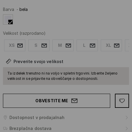
Barva
-
bela
Velikost
(razprodano)
XS
S
M
L
XL
X
Preverite svojo velikost
Ta izdelek trenutno ni na voljo v spletni trgovini. Izberite željeno
velikost in se prijavite na obveščanje o dostopnosti.
OBVESTITE ME
Dostopnost v prodajalnah
Brezplačna dostava