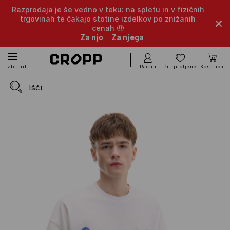
Razprodaja je še vedno v teku: na spletu in v fizičnih
trgovinah te čakajo stotine izdelkov po znižanih
cenah 🤑
Za njo
Za njega
Račun
Priljubljene
Košarica
Izbirnik