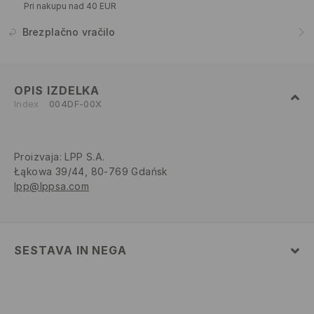
Pri nakupu nad 40 EUR
Brezplačno vračilo
OPIS IZDELKA
Index
004DF-00X
Proizvaja
:
LPP S.A.
Łąkowa 39/44, 80-769 Gdańsk
lpp@lppsa.com
SESTAVA IN NEGA
Glavni material
:
100% BOMBAŽ