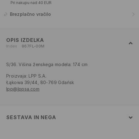
Pri nakupu nad 40 EUR
Brezplačno vračilo
OPIS IZDELKA
Index
867FL-00M
S/36. Višina ženskega modela: 174 cm
Proizvaja
:
LPP S.A.
Łąkowa 39/44, 80-769 Gdańsk
lpp@lppsa.com
SESTAVA IN NEGA