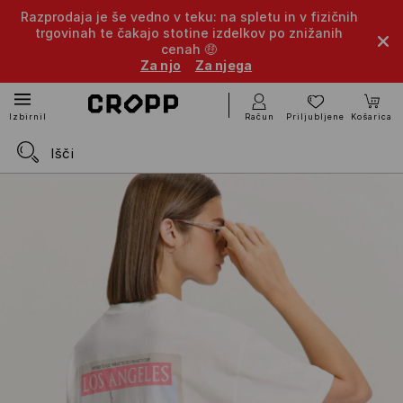
Razprodaja je še vedno v teku: na spletu in v fizičnih
trgovinah te čakajo stotine izdelkov po znižanih
cenah 🤑
Za njo
Za njega
Račun
Priljubljene
Košarica
Izbirnik