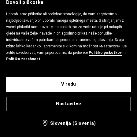
Dovoli piškotke
Uporabljamo piškotke ali podobne tehnologije, da vam zagotovimo
najboljšo izkušnjo pri uporabi našega spletnega mesta. S strinjanjem z
vsemi piškotki nam dovolite, da poskrbimo za vaše udobje pri nakupih
glede na vaše želje, navade in prilagodimo prikaz naše ponudbe
individualno vašim potrebam ali personaliziranemu oglaševanju. Svojo
izbiro lahko kadar koli spremenite s klikom na možnost »Nastavitve«. Če
želite izvedeti več, vam priporočamo, da preberete
Politiko piškotkov
in
Politiko zasebnosti
.
V redu
Nastavitve
Slovenija (Slovenia)