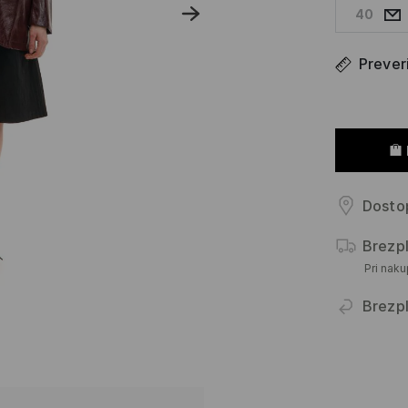
40
Prever
Dostop
Brezp
Pri nak
Brezpl