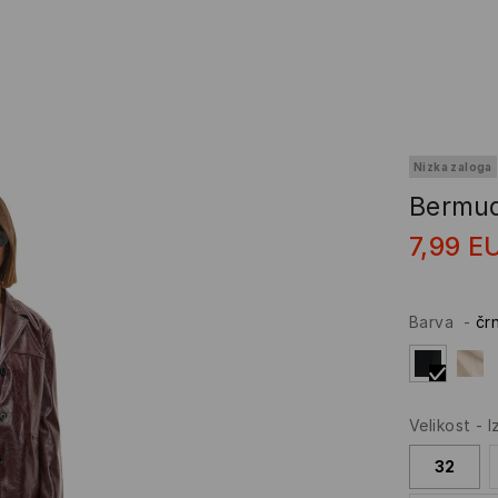
Nizka zaloga
Bermu
7,99
E
Barva
-
čr
Velikost
-
I
32