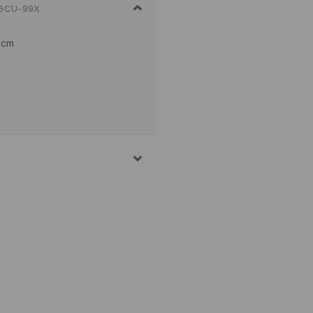
6CU-99X
 cm