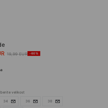
de
UR
19,99
EUR
-60%
na
zberite velikost
34
36
38