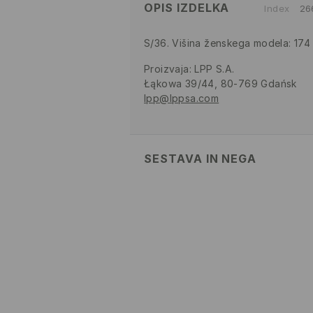
OPIS IZDELKA
Index
26
S/36. Višina ženskega modela: 174
Proizvaja
:
LPP S.A.
Łąkowa 39/44, 80-769 Gdańsk
lpp@lppsa.com
SESTAVA IN NEGA
100% BOMBAŽ