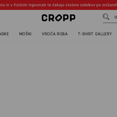
tu in v fizičnih trgovinah te čakajo stotine izdelkov po znižani
NSKE
MOŠKI
VROČA ROBA
T-SHIRT GALLERY