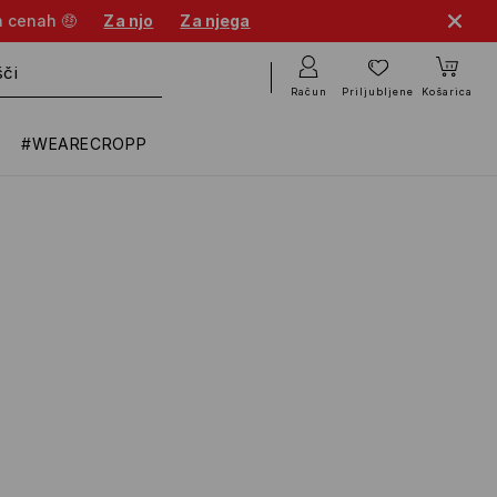
h cenah 🤑
Za njo
Za njega
Račun
Priljubljene
Košarica
#WEARECROPP