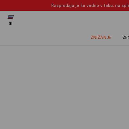
Razprodaja je še vedno v teku: na sple
SI
ZNIŽANJE
ŽE