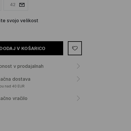
42
ite svojo velikost
DODAJ V KOŠARICO
nost v prodajalnah
lačna dostava
upu nad 40 EUR
ačno vračilo