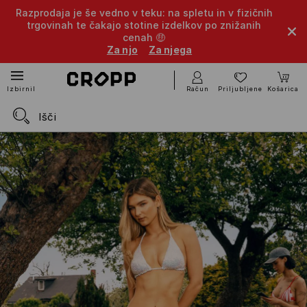
Razprodaja je še vedno v teku: na spletu in v fizičnih
trgovinah te čakajo stotine izdelkov po znižanih
cenah 🤑
Za njo
Za njega
Račun
Priljubljene
Košarica
Izbirnik