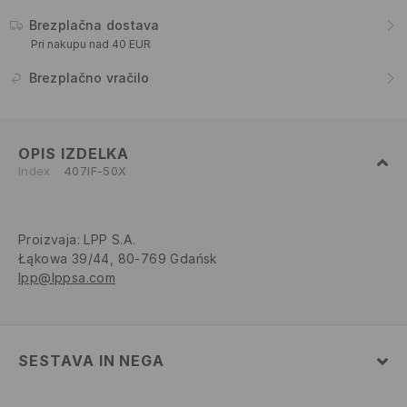
Brezplačna dostava
Pri nakupu nad 40 EUR
Brezplačno vračilo
OPIS IZDELKA
Index
407IF-50X
Proizvaja
:
LPP S.A.
Łąkowa 39/44, 80-769 Gdańsk
lpp@lppsa.com
SESTAVA IN NEGA