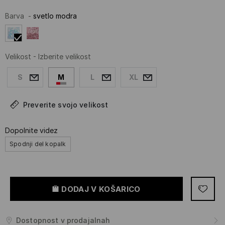
Barva
-
svetlo modra
Velikost
-
Izberite velikost
S
M
L
XL
Preverite svojo velikost
Dopolnite videz
Spodnji del kopalk
DODAJ V KOŠARICO
Dostopnost v prodajalnah