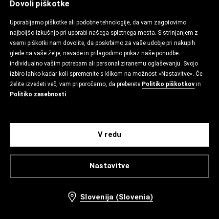
Dovoli piškotke
Uporabljamo piškotke ali podobne tehnologije, da vam zagotovimo
najboljšo izkušnjo pri uporabi našega spletnega mesta. S strinjanjem z
vsemi piškotki nam dovolite, da poskrbimo za vaše udobje pri nakupih
glede na vaše želje, navade in prilagodimo prikaz naše ponudbe
individualno vašim potrebam ali personaliziranemu oglaševanju. Svojo
izbiro lahko kadar koli spremenite s klikom na možnost »Nastavitve«. Če
želite izvedeti več, vam priporočamo, da preberete
Politiko piškotkov
in
Politiko zasebnosti
.
V redu
Nastavitve
Slovenija (Slovenia)