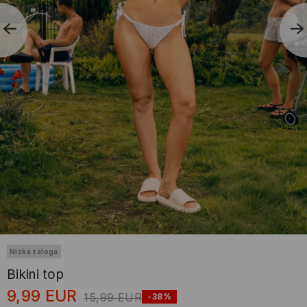
Nizka zaloga
Bikini top
9,99
EUR
15,99
EUR
-38%