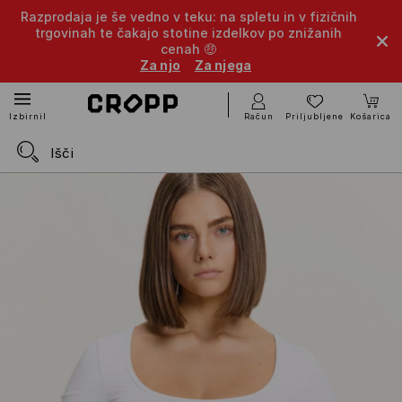
Razprodaja je še vedno v teku: na spletu in v fizičnih
trgovinah te čakajo stotine izdelkov po znižanih
cenah 🤑
Za njo
Za njega
Račun
Priljubljene
Košarica
Izbirnik