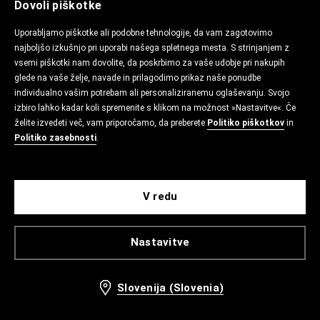
Dovoli piškotke
Uporabljamo piškotke ali podobne tehnologije, da vam zagotovimo
najboljšo izkušnjo pri uporabi našega spletnega mesta. S strinjanjem z
vsemi piškotki nam dovolite, da poskrbimo za vaše udobje pri nakupih
glede na vaše želje, navade in prilagodimo prikaz naše ponudbe
individualno vašim potrebam ali personaliziranemu oglaševanju. Svojo
izbiro lahko kadar koli spremenite s klikom na možnost »Nastavitve«. Če
želite izvedeti več, vam priporočamo, da preberete
Politiko piškotkov
in
Politiko zasebnosti
.
V redu
Nastavitve
Slovenija (Slovenia)