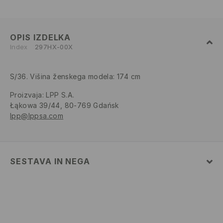
OPIS IZDELKA
Index
297HX-00X
S/36. Višina ženskega modela: 174 cm
Proizvaja
:
LPP S.A.
Łąkowa 39/44, 80-769 Gdańsk
lpp@lppsa.com
SESTAVA IN NEGA
93% POLIAMID, 7% ELASTAN